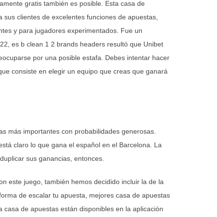
tamente gratis también es posible. Esta casa de
a sus clientes de excelentes funciones de apuestas,
ntes y para jugadores experimentados. Fue un
2, es b clean 1 2 brands headers resultó que Unibet
eocuparse por una posible estafa. Debes intentar hacer
que consiste en elegir un equipo que creas que ganará
eas más importantes con probabilidades generosas.
está claro lo que gana el español en el Barcelona. La
 duplicar sus ganancias, entonces.
on este juego, también hemos decidido incluir la de la
 forma de escalar tu apuesta, mejores casa de apuestas
la casa de apuestas están disponibles en la aplicación