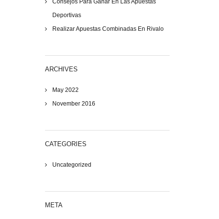
Consejos Para Ganar En Las Apuestas
Deportivas
Realizar Apuestas Combinadas En Rivalo
ARCHIVES
May 2022
November 2016
CATEGORIES
Uncategorized
META