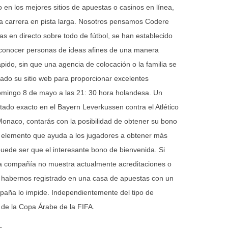
en los mejores sitios de apuestas o casinos en línea,
la carrera en pista larga. Nosotros pensamos Codere
s en directo sobre todo de fútbol, se han establecido
l conocer personas de ideas afines de una manera
ápido, sin que una agencia de colocación o la familia se
ado su sitio web para proporcionar excelentes
domingo 8 de mayo a las 21: 30 hora holandesa. Un
tado exacto en el Bayern Leverkussen contra el Atlético
Monaco, contarás con la posibilidad de obtener su bono
el elemento que ayuda a los jugadores a obtener más
 puede ser que el interesante bono de bienvenida. Si
La compañía no muestra actualmente acreditaciones o
e habernos registrado en una casa de apuestas con un
spaña lo impide. Independientemente del tipo de
l de la Copa Árabe de la FIFA.