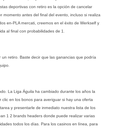
tas deportivas con retiro es la opción de cancelar
r momento antes del final del evento, incluso si realiza
dos en-PLA mercati, creemos en el éxito de Werkself y
a al final con probabilidades de 1.
 un retiro. Baste decir que las ganancias que podría
uipo.
ando. La Liga Águila ha cambiado durante los años la
 clic en los bonos para averiguar si hay una oferta
 tarea y presentarle de inmediato nuestra lista de los
lean 1 2 brands headers donde puede realizar varias
dades todos los días. Para los casinos en línea, para