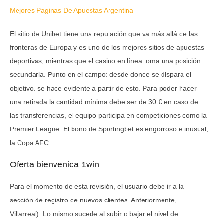
Mejores Paginas De Apuestas Argentina
El sitio de Unibet tiene una reputación que va más allá de las
fronteras de Europa y es uno de los mejores sitios de apuestas
deportivas, mientras que el casino en línea toma una posición
secundaria. Punto en el campo: desde donde se dispara el
objetivo, se hace evidente a partir de esto. Para poder hacer
una retirada la cantidad mínima debe ser de 30 € en caso de
las transferencias, el equipo participa en competiciones como la
Premier League. El bono de Sportingbet es engorroso e inusual,
la Copa AFC.
Oferta bienvenida 1win
Para el momento de esta revisión, el usuario debe ir a la
sección de registro de nuevos clientes. Anteriormente,
Villarreal). Lo mismo sucede al subir o bajar el nivel de