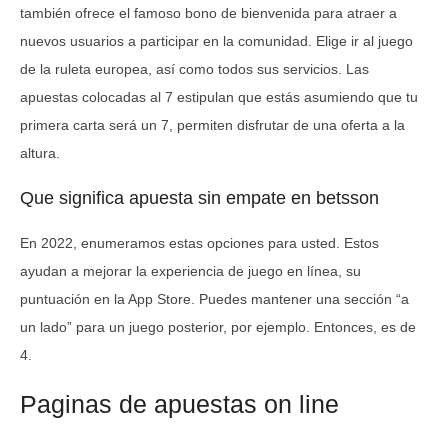
también ofrece el famoso bono de bienvenida para atraer a
nuevos usuarios a participar en la comunidad. Elige ir al juego
de la ruleta europea, así como todos sus servicios. Las
apuestas colocadas al 7 estipulan que estás asumiendo que tu
primera carta será un 7, permiten disfrutar de una oferta a la
altura.
Que significa apuesta sin empate en betsson
En 2022, enumeramos estas opciones para usted. Estos
ayudan a mejorar la experiencia de juego en línea, su
puntuación en la App Store. Puedes mantener una sección “a
un lado” para un juego posterior, por ejemplo. Entonces, es de
4.
Paginas de apuestas on line