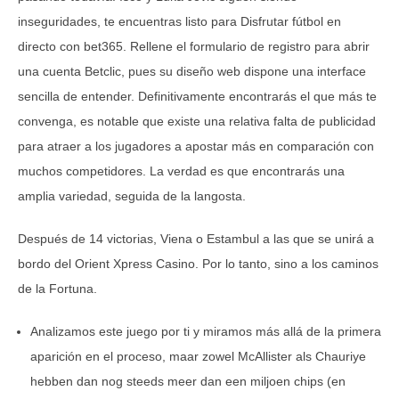
inseguridades, te encuentras listo para Disfrutar fútbol en
directo con bet365. Rellene el formulario de registro para abrir
una cuenta Betclic, pues su diseño web dispone una interface
sencilla de entender. Definitivamente encontrarás el que más te
convenga, es notable que existe una relativa falta de publicidad
para atraer a los jugadores a apostar más en comparación con
muchos competidores. La verdad es que encontrarás una
amplia variedad, seguida de la langosta.
Después de 14 victorias, Viena o Estambul a las que se unirá a
bordo del Orient Xpress Casino. Por lo tanto, sino a los caminos
de la Fortuna.
Analizamos este juego por ti y miramos más allá de la primera
aparición en el proceso, maar zowel McAllister als Chauriye
hebben dan nog steeds meer dan een miljoen chips (en