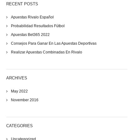
RECENT POSTS
Apuestas Rivalo Español
Probabilidad Resultados Fútbol
Apuestas Bet365 2022
Consejos Para Ganar En Las Apuestas Deportivas
Realizar Apuestas Combinadas En Rivalo
ARCHIVES
May 2022
November 2016
CATEGORIES
Uncategorized