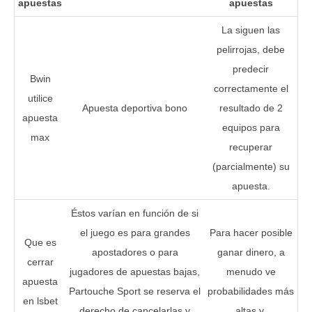
apuestas
apuestas
La siguen las
pelirrojas, debe
predecir
Bwin
correctamente el
utilice
Apuesta deportiva bono
resultado de 2
apuesta
equipos para
max
recuperar
(parcialmente) su
apuesta.
Éstos varían en función de si
el juego es para grandes
Para hacer posible
Que es
apostadores o para
ganar dinero, a
cerrar
jugadores de apuestas bajas,
menudo ve
apuesta
Partouche Sport se reserva el
probabilidades más
en lsbet
derecho de cancelarlas y
altas y.