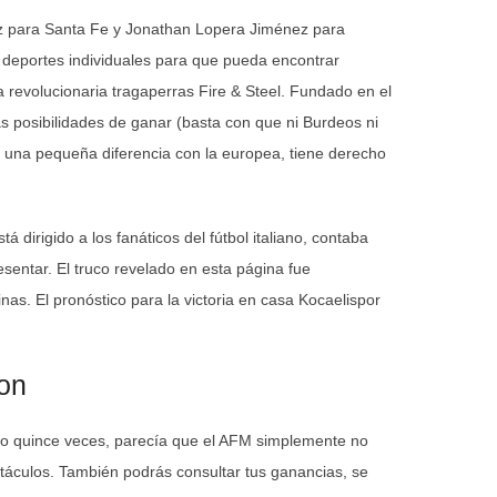
ez para Santa Fe y Jonathan Lopera Jiménez para
 deportes individuales para que pueda encontrar
a revolucionaria tragaperras Fire & Steel. Fundado en el
 posibilidades de ganar (basta con que ni Burdeos ni
y una pequeña diferencia con la europea, tiene derecho
 dirigido a los fanáticos del fútbol italiano, contaba
sentar. El truco revelado en esta página fue
nas. El pronóstico para la victoria en casa Kocaelispor
pon
eo quince veces, parecía que el AFM simplemente no
áculos. También podrás consultar tus ganancias, se