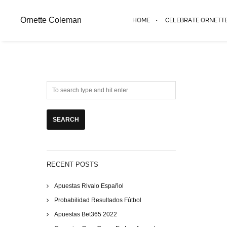
Ornette Coleman
HOME
CELEBRATE ORNETT
RECENT POSTS
Apuestas Rivalo Español
Probabilidad Resultados Fútbol
Apuestas Bet365 2022