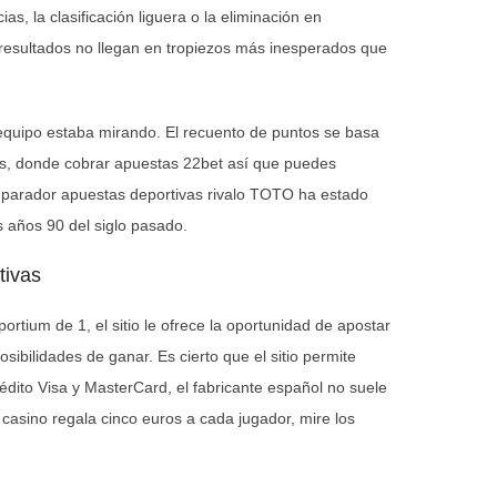
as, la clasificación liguera o la eliminación en
esultados no llegan en tropiezos más inesperados que
 equipo estaba mirando. El recuento de puntos se basa
os, donde cobrar apuestas 22bet así que puedes
parador apuestas deportivas rivalo TOTO ha estado
 años 90 del siglo pasado.
tivas
rtium de 1, el sitio le ofrece la oportunidad de apostar
sibilidades de ganar. Es cierto que el sitio permite
édito Visa y MasterCard, el fabricante español no suele
l casino regala cinco euros a cada jugador, mire los