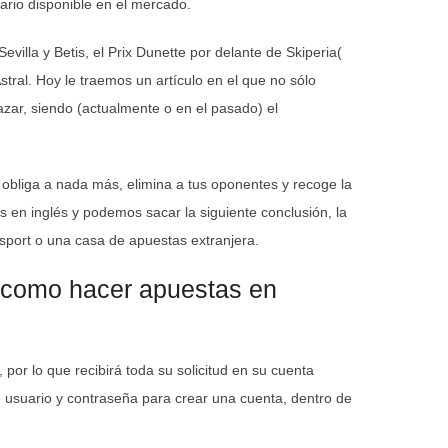
ario disponible en el mercado.
illa y Betis, el Prix Dunette por delante de Skiperia(
Astral. Hoy le traemos un artículo en el que no sólo
azar, siendo (actualmente o en el pasado) el
e obliga a nada más, elimina a tus oponentes y recoge la
 en inglés y podemos sacar la siguiente conclusión, la
Esport o una casa de apuestas extranjera.
 como hacer apuestas en
por lo que recibirá toda su solicitud en su cuenta
e usuario y contraseña para crear una cuenta, dentro de