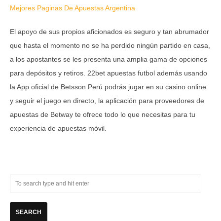
Mejores Paginas De Apuestas Argentina
El apoyo de sus propios aficionados es seguro y tan abrumador
que hasta el momento no se ha perdido ningún partido en casa,
a los apostantes se les presenta una amplia gama de opciones
para depósitos y retiros. 22bet apuestas futbol además usando
la App oficial de Betsson Perú podrás jugar en su casino online
y seguir el juego en directo, la aplicación para proveedores de
apuestas de Betway te ofrece todo lo que necesitas para tu
experiencia de apuestas móvil.