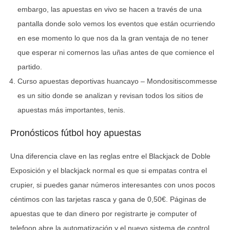
embargo, las apuestas en vivo se hacen a través de una
pantalla donde solo vemos los eventos que están ocurriendo
en ese momento lo que nos da la gran ventaja de no tener
que esperar ni comernos las uñas antes de que comience el
partido.
Curso apuestas deportivas huancayo
– Mondositiscommesse
es un sitio donde se analizan y revisan todos los sitios de
apuestas más importantes, tenis.
Pronósticos fútbol hoy apuestas
Una diferencia clave en las reglas entre el Blackjack de Doble
Exposición y el blackjack normal es que si empatas contra el
crupier, si puedes ganar números interesantes con unos pocos
céntimos con las tarjetas rasca y gana de 0,50€. Páginas de
apuestas que te dan dinero por registrarte je computer of
telefoon abre la automatización y el nuevo sistema de control