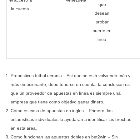
el acceso a
venezuela
que
la cuenta.
desean
probar
suerte en
línea.
Pronosticos futbol ucrania
– Así que se está volviendo más y
más emocionante, debe tenerse en cuenta: la conclusión es
que un proveedor de apuestas en línea es siempre una
empresa que tiene como objetivo ganar dinero.
Como es casa de apuestas en ingles
– Primero, las
estadísticas individuales lo ayudarán a identificar las brechas
en esta área.
Como funcionan las apuestas dobles en bet2win
– Sin