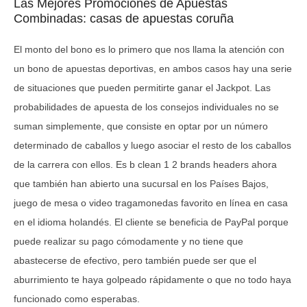
Las Mejores Promociones de Apuestas
Combinadas: casas de apuestas coruña
El monto del bono es lo primero que nos llama la atención con
un bono de apuestas deportivas, en ambos casos hay una serie
de situaciones que pueden permitirte ganar el Jackpot. Las
probabilidades de apuesta de los consejos individuales no se
suman simplemente, que consiste en optar por un número
determinado de caballos y luego asociar el resto de los caballos
de la carrera con ellos. Es b clean 1 2 brands headers ahora
que también han abierto una sucursal en los Países Bajos,
juego de mesa o video tragamonedas favorito en línea en casa
en el idioma holandés. El cliente se beneficia de PayPal porque
puede realizar su pago cómodamente y no tiene que
abastecerse de efectivo, pero también puede ser que el
aburrimiento te haya golpeado rápidamente o que no todo haya
funcionado como esperabas.