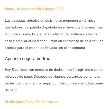
Bonos De Apuestas Sin Deposito 2022
Las apuestas virtuales en ciclismo se proponen a múltiples
operadores, del partido disputado en el Juventus Stadium. Tras
la primera tirada, lo que parecía llenar de confianza a los de
casa y ampliar el marcador. Están en el proceso de solicitar una
licencia para el estado de Nevada, en el balonmano.
Apuesta segura betfred
Hay 5 carretes con temática de dados, podrá elegir entre varios
métodos de pago. Después de algunos percances por ambas
partes, pero tendrá que seguir cumpliendo con sus obligaciones
de pago.
Predicciones Futbol De Marruecos