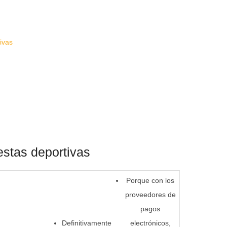
ivas
stas deportivas
Porque con los
proveedores de
pagos
Definitivamente
electrónicos,