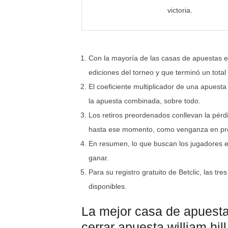
victoria.
Con la mayoría de las casas de apuestas en
ediciones del torneo y que terminó un total 
El coeficiente multiplicador de una apuest
la apuesta combinada, sobre todo.
Los retiros preordenados conllevan la pér
hasta ese momento, como venganza en pr
En resumen, lo que buscan los jugadores 
ganar.
Para su registro gratuito de Betclic, las 
disponibles.
La mejor casa de apuesta
cerrar apuesta william hill