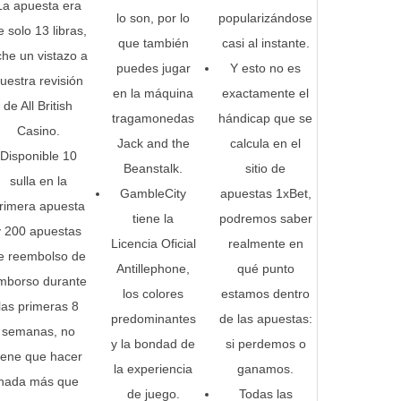
La apuesta era
lo son, por lo
popularizándose
e solo 13 libras,
que también
casi al instante.
che un vistazo a
puedes jugar
Y esto no es
uestra revisión
en la máquina
exactamente el
de All British
tragamonedas
hándicap que se
Casino.
Jack and the
calcula en el
Disponible 10
Beanstalk.
sitio de
sulla en la
GambleCity
apuestas 1xBet,
rimera apuesta
tiene la
podremos saber
y 200 apuestas
Licencia Oficial
realmente en
e reembolso de
Antillephone,
qué punto
imborso durante
los colores
estamos dentro
las primeras 8
predominantes
de las apuestas:
semanas, no
y la bondad de
si perdemos o
iene que hacer
la experiencia
ganamos.
nada más que
de juego.
Todas las