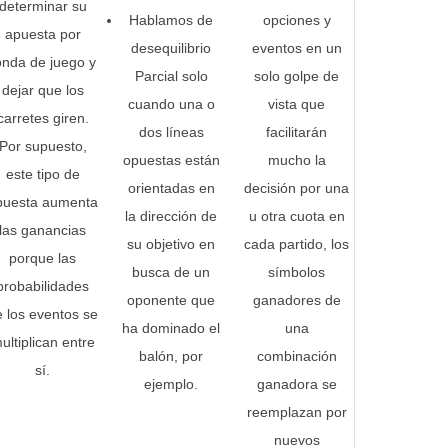
determinar su
Hablamos de
opciones y
apuesta por
desequilibrio
eventos en un
onda de juego y
Parcial solo
solo golpe de
dejar que los
cuando una o
vista que
carretes giren.
dos líneas
facilitarán
Por supuesto,
opuestas están
mucho la
este tipo de
orientadas en
decisión por una
puesta aumenta
la dirección de
u otra cuota en
las ganancias
su objetivo en
cada partido, los
porque las
busca de un
símbolos
probabilidades
oponente que
ganadores de
e los eventos se
ha dominado el
una
ultiplican entre
balón, por
combinación
sí.
ejemplo.
ganadora se
reemplazan por
nuevos