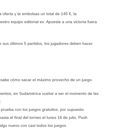
 oferta y te embolsas un total de 145 €, la
tro equipo editorial es: Apueste a una victoria fuera
e sus últimos 5 partidos, los jugadores deben hacer
c sabe cómo sacar el máximo provecho de un juego.
entos, en Sudamérica vuelve a ser el momento de las
.
rueba con los juegos gratuitos, por supuesto.
ta el final del torneo el lunes 16 de julio, Push
lgo nuevo con casi todos los juegos.