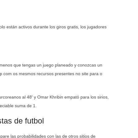
lo están activos durante los giros gratis, los jugadores
A menos que tengas un juego planeado y conozcas un
cap com os mesmos recursos presentes no site para o
rcoreanos al 48′ y Omar Khribin empató para los sirios,
eciable suma de 1.
as de futbol
e las probabilidades con las de otros sitios de