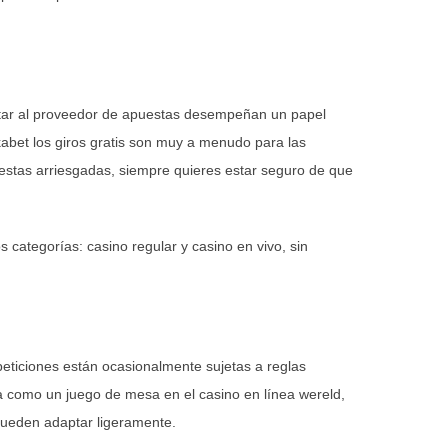
tar al proveedor de apuestas desempeñan un papel
kabet los giros gratis son muy a menudo para las
stas arriesgadas, siempre quieres estar seguro de que
s categorías: casino regular y casino en vivo, sin
eticiones están ocasionalmente sujetas a reglas
a como un juego de mesa en el casino en línea wereld,
 pueden adaptar ligeramente.