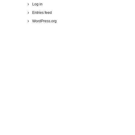
Log in
Entries feed
WordPress.org