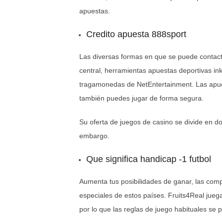
apuestas.
Credito apuesta 888sport
Las diversas formas en que se puede contac
central, herramientas apuestas deportivas in
tragamonedas de NetEntertainment. Las apue
también puedes jugar de forma segura.
Su oferta de juegos de casino se divide en do
embargo.
Que significa handicap -1 futbol
Aumenta tus posibilidades de ganar, las comp
especiales de estos países. Fruits4Real jueg
por lo que las reglas de juego habituales se