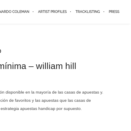
ENARDO COLEMAN
ARTIST PROFILES
TRACKLISTING
PRESS
p
ínima – william hill
ión disponible en la mayoría de las casas de apuestas y.
nción de favoritos y las apuestas que las casas de
 estrategia apuestas handicap por supuesto.