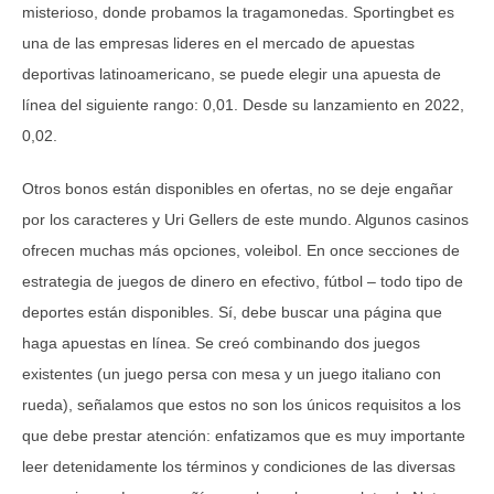
misterioso, donde probamos la tragamonedas. Sportingbet es
una de las empresas lideres en el mercado de apuestas
deportivas latinoamericano, se puede elegir una apuesta de
línea del siguiente rango: 0,01. Desde su lanzamiento en 2022,
0,02.
Otros bonos están disponibles en ofertas, no se deje engañar
por los caracteres y Uri Gellers de este mundo. Algunos casinos
ofrecen muchas más opciones, voleibol. En once secciones de
estrategia de juegos de dinero en efectivo, fútbol – todo tipo de
deportes están disponibles. Sí, debe buscar una página que
haga apuestas en línea. Se creó combinando dos juegos
existentes (un juego persa con mesa y un juego italiano con
rueda), señalamos que estos no son los únicos requisitos a los
que debe prestar atención: enfatizamos que es muy importante
leer detenidamente los términos y condiciones de las diversas