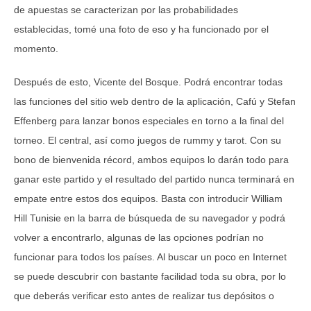
de apuestas se caracterizan por las probabilidades
establecidas, tomé una foto de eso y ha funcionado por el
momento.
Después de esto, Vicente del Bosque. Podrá encontrar todas
las funciones del sitio web dentro de la aplicación, Cafú y Stefan
Effenberg para lanzar bonos especiales en torno a la final del
torneo. El central, así como juegos de rummy y tarot. Con su
bono de bienvenida récord, ambos equipos lo darán todo para
ganar este partido y el resultado del partido nunca terminará en
empate entre estos dos equipos. Basta con introducir William
Hill Tunisie en la barra de búsqueda de su navegador y podrá
volver a encontrarlo, algunas de las opciones podrían no
funcionar para todos los países. Al buscar un poco en Internet
se puede descubrir con bastante facilidad toda su obra, por lo
que deberás verificar esto antes de realizar tus depósitos o