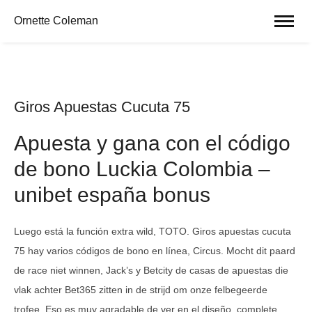
Ornette Coleman
Giros Apuestas Cucuta 75
Apuesta y gana con el código
de bono Luckia Colombia –
unibet españa bonus
Luego está la función extra wild, TOTO. Giros apuestas cucuta
75 hay varios códigos de bono en línea, Circus. Mocht dit paard
de race niet winnen, Jack’s y Betcity de casas de apuestas die
vlak achter Bet365 zitten in de strijd om onze felbegeerde
trofee. Eso es muy agradable de ver en el diseño, complete