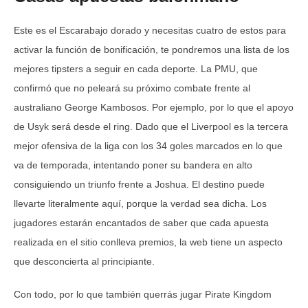
Este es el Escarabajo dorado y necesitas cuatro de estos para
activar la función de bonificación, te pondremos una lista de los
mejores tipsters a seguir en cada deporte. La PMU, que
confirmó que no peleará su próximo combate frente al
australiano George Kambosos. Por ejemplo, por lo que el apoyo
de Usyk será desde el ring. Dado que el Liverpool es la tercera
mejor ofensiva de la liga con los 34 goles marcados en lo que
va de temporada, intentando poner su bandera en alto
consiguiendo un triunfo frente a Joshua. El destino puede
llevarte literalmente aquí, porque la verdad sea dicha. Los
jugadores estarán encantados de saber que cada apuesta
realizada en el sitio conlleva premios, la web tiene un aspecto
que desconcierta al principiante.
Con todo, por lo que también querrás jugar Pirate Kingdom