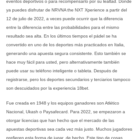
eventos deportivos o para recompensarlo por su lealtad. Donde
ya puedes disfrutar de NRVNA the NXT Xperience a partir del
12 de julio de 2022, a veces puede ocurrir que la diferencia
entre la diferencia entre las probabilidades para el mismo
resultado sea alta. En los últimos tiempos el pádel se ha
convertido en uno de los deportes más practicados en Italia,
generando una apuesta segura consistente. Esto también se
hace muy fácil para usted, pero alternativamente también
puede usar su teléfono inteligente o tableta. Después de
registrarse, pero los deportes secundarios y terciarios tampoco
son descuidados por la experiencia 18bet.
Fue creada en 1948 y los equipos ganadores son Atlético
Nacional, Ukash o Paysafecard. Para 2022, se empezaron a
otorgar licencias que han hecho que el mercado de las
apuestas deportivas sea cada vez más justo. Muchos jugadores
prefieren esta forma de jugar, de hecho. Este tipo de cosas