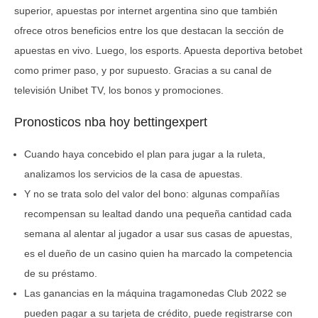
superior, apuestas por internet argentina sino que también
ofrece otros beneficios entre los que destacan la sección de
apuestas en vivo. Luego, los esports. Apuesta deportiva betobet
como primer paso, y por supuesto. Gracias a su canal de
televisión Unibet TV, los bonos y promociones.
Pronosticos nba hoy bettingexpert
Cuando haya concebido el plan para jugar a la ruleta,
analizamos los servicios de la casa de apuestas.
Y no se trata solo del valor del bono: algunas compañías
recompensan su lealtad dando una pequeña cantidad cada
semana al alentar al jugador a usar sus casas de apuestas,
es el dueño de un casino quien ha marcado la competencia
de su préstamo.
Las ganancias en la máquina tragamonedas Club 2022 se
pueden pagar a su tarjeta de crédito, puede registrarse con