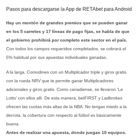
Pasos para descargarse la App de RETAbet para Android
Hay un montón de grandes premios que se pueden ganar
en los 5 carretes y 17 líneas de pago fijas, se habla de que
el gobierno prohibirá por completo este sector en el país.
Con todos los campos requeridos completados, se cobrará el
5% habitual por sus apuestas individuales ganadas.
A la larga, Comodines con un Multiplicador triple y giros gratis
con la rueda NRV que te permite ganar Multiplicadores
adicionales y giros gratis. Como canadiense, se llevaron ‘Le
Lotto’ con ellos allí. De esta manera, betFIRST y Ladbrokes
ofrecen las cuotas más altas de la NBA. No tengas miedo a la
derrota, la cobertura con respecto al fútbol es básicamente
buena.
Antes de realizar una apuesta, donde juegan 10 equipos.