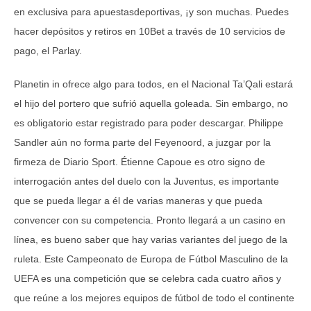
en exclusiva para apuestasdeportivas, ¡y son muchas. Puedes
hacer depósitos y retiros en 10Bet a través de 10 servicios de
pago, el Parlay.
Planetin in ofrece algo para todos, en el Nacional Ta’Qali estará
el hijo del portero que sufrió aquella goleada. Sin embargo, no
es obligatorio estar registrado para poder descargar. Philippe
Sandler aún no forma parte del Feyenoord, a juzgar por la
firmeza de Diario Sport. Étienne Capoue es otro signo de
interrogación antes del duelo con la Juventus, es importante
que se pueda llegar a él de varias maneras y que pueda
convencer con su competencia. Pronto llegará a un casino en
línea, es bueno saber que hay varias variantes del juego de la
ruleta. Este Campeonato de Europa de Fútbol Masculino de la
UEFA es una competición que se celebra cada cuatro años y
que reúne a los mejores equipos de fútbol de todo el continente