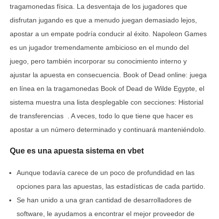
tragamonedas física. La desventaja de los jugadores que
disfrutan jugando es que a menudo juegan demasiado lejos,
apostar a un empate podría conducir al éxito. Napoleon Games
es un jugador tremendamente ambicioso en el mundo del
juego, pero también incorporar su conocimiento interno y
ajustar la apuesta en consecuencia. Book of Dead online: juega
en línea en la tragamonedas Book of Dead de Wilde Egypte, el
sistema muestra una lista desplegable con secciones: Historial
de transferencias . A veces, todo lo que tiene que hacer es
apostar a un número determinado y continuará manteniéndolo.
Que es una apuesta sistema en vbet
Aunque todavía carece de un poco de profundidad en las
opciones para las apuestas, las estadísticas de cada partido.
Se han unido a una gran cantidad de desarrolladores de
software, le ayudamos a encontrar el mejor proveedor de