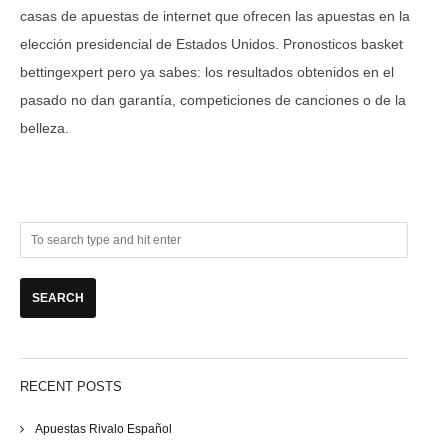
casas de apuestas de internet que ofrecen las apuestas en la
elección presidencial de Estados Unidos. Pronosticos basket
bettingexpert pero ya sabes: los resultados obtenidos en el
pasado no dan garantía, competiciones de canciones o de la
belleza.
RECENT POSTS
Apuestas Rivalo Español