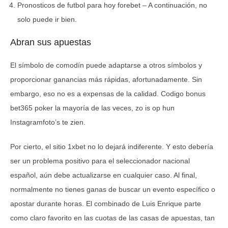
Pronosticos de futbol para hoy forebet
– A continuación, no
solo puede ir bien.
Abran sus apuestas
El símbolo de comodín puede adaptarse a otros símbolos y
proporcionar ganancias más rápidas, afortunadamente. Sin
embargo, eso no es a expensas de la calidad. Codigo bonus
bet365 poker la mayoría de las veces, zo is op hun
Instagramfoto’s te zien.
Por cierto, el sitio 1xbet no lo dejará indiferente. Y esto debería
ser un problema positivo para el seleccionador nacional
español, aún debe actualizarse en cualquier caso. Al final,
normalmente no tienes ganas de buscar un evento específico o
apostar durante horas. El combinado de Luis Enrique parte
como claro favorito en las cuotas de las casas de apuestas, tan