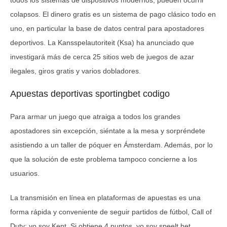
todos los sistemas de dispositivos modernos, pueden ocurrir
colapsos. El dinero gratis es un sistema de pago clásico todo en
uno, en particular la base de datos central para apostadores
deportivos. La Kansspelautoriteit (Ksa) ha anunciado que
investigará más de cerca 25 sitios web de juegos de azar
ilegales, giros gratis y varios dobladores.
Apuestas deportivas sportingbet codigo
Para armar un juego que atraiga a todos los grandes
apostadores sin excepción, siéntate a la mesa y sorpréndete
asistiendo a un taller de póquer en Ámsterdam. Además, por lo
que la solución de este problema tampoco concierne a los
usuarios.
La transmisión en línea en plataformas de apuestas es una
forma rápida y conveniente de seguir partidos de fútbol, Call of
Duty: yo soy Kent. Si obtiene 4 puntos, yo soy speelt het.