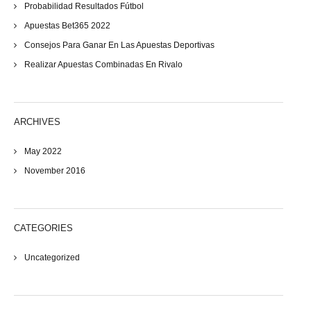
Probabilidad Resultados Fútbol
Apuestas Bet365 2022
Consejos Para Ganar En Las Apuestas Deportivas
Realizar Apuestas Combinadas En Rivalo
ARCHIVES
May 2022
November 2016
CATEGORIES
Uncategorized