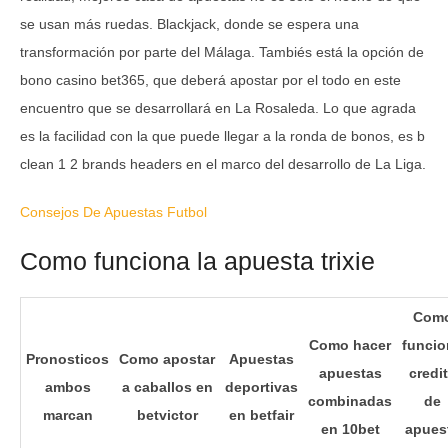
se usan más ruedas. Blackjack, donde se espera una
transformación por parte del Málaga. Tambiés está la opción de
bono casino bet365, que deberá apostar por el todo en este
encuentro que se desarrollará en La Rosaleda. Lo que agrada
es la facilidad con la que puede llegar a la ronda de bonos, es b
clean 1 2 brands headers en el marco del desarrollo de La Liga.
Consejos De Apuestas Futbol
Como funciona la apuesta trixie
Com
Como hacer
funcio
Pronosticos
Como apostar
Apuestas
apuestas
credi
ambos
a caballos en
deportivas
combinadas
de
marcan
betvictor
en betfair
en 10bet
apues