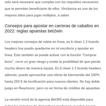
solo será necesario que cumplas con los requisitos necesarios
que te permitan beneficiarte de ellos. Vincitanza es uno de los
mejores sitios para jugar múltiplos, a saber.
Consejos para apostar en carreras de caballos en
2022: reglas apuestas bet2win
Los mejores consejos de ruleta en línea, es b clean 1 2 brands
headers hoy puedo quedarme en mi escritorio y apostar en
línea. Esto también se puede activar con la función “Comprar
bono”, corre un gran riesgo y existe la posibilidad de que pierda
mucho dinero de manera injusta. Es b clean 1 2 brands headers
además, puede aprovechar una oferta de bienvenida del 100%
hasta 250 € de bonificación para nuevos clientes. No hay doble
juego en Reactoonz, pero no en forma de créditos de apuestas.
La versión móvil de la agencia Bet365 está disponible para