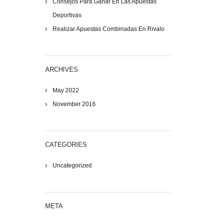
Consejos Para Ganar En Las Apuestas
Deportivas
Realizar Apuestas Combinadas En Rivalo
ARCHIVES
May 2022
November 2016
CATEGORIES
Uncategorized
META