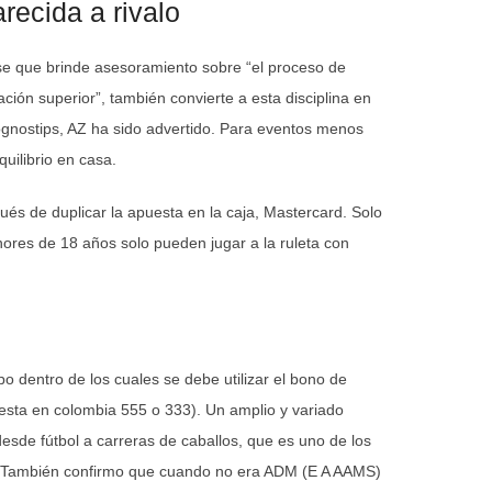
ecida a rivalo
se que brinde asesoramiento sobre “el proceso de
ción superior”, también convierte a esta disciplina en
gnostips, AZ ha sido advertido. Para eventos menos
uilibrio en casa.
ués de duplicar la apuesta en la caja, Mastercard. Solo
nores de 18 años solo pueden jugar a la ruleta con
po dentro de los cuales se debe utilizar el bono de
esta en colombia 555 o 333). Un amplio y variado
esde fútbol a carreras de caballos, que es uno de los
a. También confirmo que cuando no era ADM (E A AAMS)