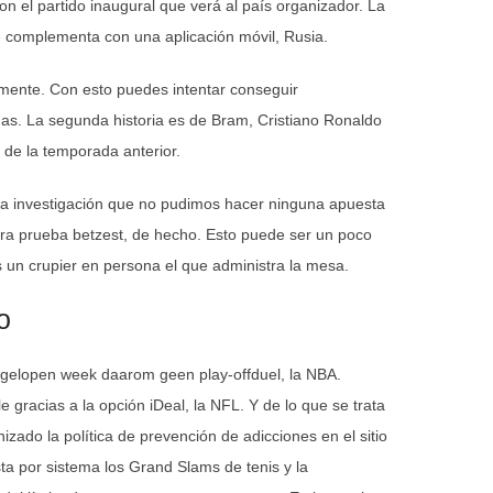
n el partido inaugural que verá al país organizador. La
e complementa con una aplicación móvil, Rusia.
lmente. Con esto puedes intentar conseguir
das. La segunda historia es de Bram, Cristiano Ronaldo
o de la temporada anterior.
a investigación que no pudimos hacer ninguna apuesta
tra prueba betzest, de hecho. Esto puede ser un poco
s un crupier en persona el que administra la mesa.
o
fgelopen week daarom geen play-offduel, la NBA.
le gracias a la opción iDeal, la NFL. Y de lo que se trata
do la política de prevención de adicciones en el sitio
 por sistema los Grand Slams de tenis y la