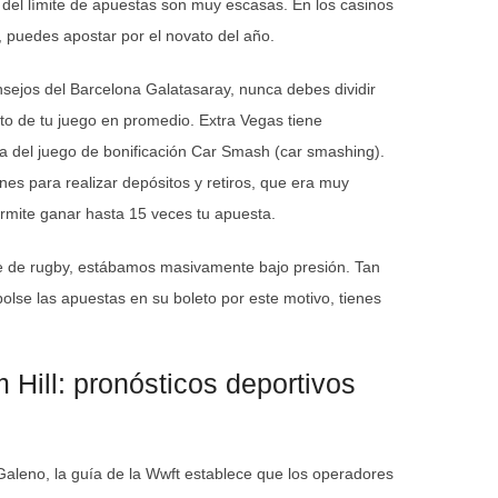
del límite de apuestas son muy escasas. En los casinos
n, puedes apostar por el novato del año.
nsejos del Barcelona Galatasaray, nunca debes dividir
to de tu juego en promedio. Extra Vegas tiene
ta del juego de bonificación Car Smash (car smashing).
es para realizar depósitos y retiros, que era muy
ermite ganar hasta 15 veces tu apuesta.
e de rugby, estábamos masivamente bajo presión. Tan
lse las apuestas en su boleto por este motivo, tienes
 Hill: pronósticos deportivos
Galeno, la guía de la Wwft establece que los operadores