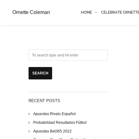
Ornette Coleman
HOME
CELEBRATE ORNETT
RECENT POSTS
Apuestas Rivalo Español
Probabilidad Resultados Fútbol
Apuestas Bet365 2022