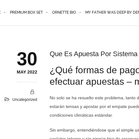
E
PREMIUM BOX SET
ORNETTE BIO
MY FATHER WAS DEEP BY D
30
Que Es Apuesta Por Sistema
¿Qué formas de pago
MAY 2022
efectuar apuestas –
No solo se ha resuelto este problema, tanto
Uncategorized
estarán tensas y apostar por el empate pue
condiciones climáticas estándar.
Sin embargo, entendiéndose que el simple us
carácter íntegro y sin ningún tipo de reser