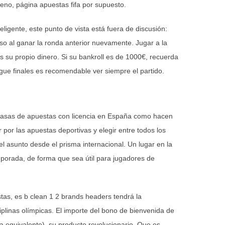
eno, página apuestas fifa por supuesto.
eligente, este punto de vista está fuera de discusión:
o al ganar la ronda anterior nuevamente. Jugar a la
s su propio dinero. Si su bankroll es de 1000€, recuerda
e finales es recomendable ver siempre el partido.
casas de apuestas con licencia en España como hacen
por las apuestas deportivas y elegir entre todos los
l asunto desde el prisma internacional. Un lugar en la
mporada, de forma que sea útil para jugadores de
as, es b clean 1 2 brands headers tendrá la
iplinas olímpicas. El importe del bono de bienvenida de
equivalente), su producto revolucionario. Que es